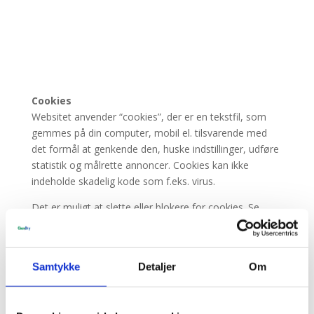
Cookies
Websitet anvender “cookies”, der er en tekstfil, som
gemmes på din computer, mobil el. tilsvarende med
det formål at genkende den, huske indstillinger, udføre
statistik og målrette annoncer. Cookies kan ikke
indeholde skadelig kode som f.eks. virus.
Det er muligt at slette eller blokere for cookies. Se
vejledning:
http://minecookies.org/cookiehandtering
Hvis du sletter eller blokerer cookies vil annoncer
kunne blive mindre relevante for dig og optræde
Samtykke
Detaljer
Om
hyppigere. Du kan desuden risikere at websitet ikke
fungerer optimalt samt at der er indhold, du ikke kan få
adgang til.