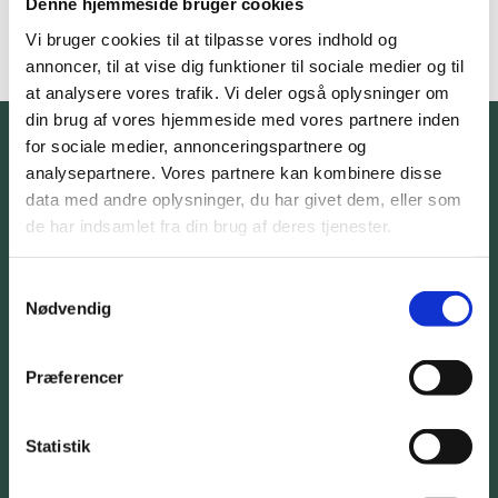
Denne hjemmeside bruger cookies
Vi bruger cookies til at tilpasse vores indhold og
annoncer, til at vise dig funktioner til sociale medier og til
at analysere vores trafik. Vi deler også oplysninger om
din brug af vores hjemmeside med vores partnere inden
for sociale medier, annonceringspartnere og
analysepartnere. Vores partnere kan kombinere disse
Total Chem-Dry
data med andre oplysninger, du har givet dem, eller som
Din Lokale Tæppe- og møbelrenser
de har indsamlet fra din brug af deres tjenester.
Samtykkevalg
CHEM-DRY
Nødvendig
SERVICES
TÆPPERENS
Præferencer
MØBELRENS
OM TOTAL CHEM-DRY
Statistik
KONTAKT