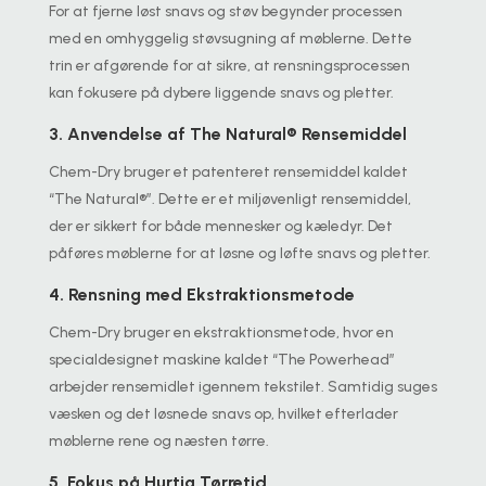
For at fjerne løst snavs og støv begynder processen
med en omhyggelig støvsugning af møblerne. Dette
trin er afgørende for at sikre, at rensningsprocessen
kan fokusere på dybere liggende snavs og pletter.
3. Anvendelse af The Natural® Rensemiddel
Chem-Dry bruger et patenteret rensemiddel kaldet
“The Natural®”. Dette er et miljøvenligt rensemiddel,
der er sikkert for både mennesker og kæledyr. Det
påføres møblerne for at løsne og løfte snavs og pletter.
4. Rensning med Ekstraktionsmetode
Chem-Dry bruger en ekstraktionsmetode, hvor en
specialdesignet maskine kaldet “The Powerhead”
arbejder rensemidlet igennem tekstilet. Samtidig suges
væsken og det løsnede snavs op, hvilket efterlader
møblerne rene og næsten tørre.
5. Fokus på Hurtig Tørretid