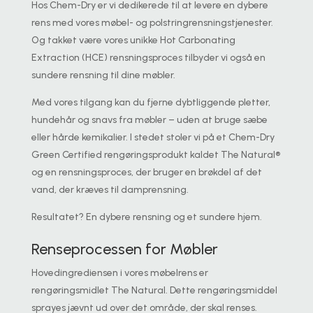
Hos Chem-Dry er vi dedikerede til at levere en dybere
rens med vores møbel- og polstringrensningstjenester.
Og takket være vores unikke Hot Carbonating
Extraction (HCE) rensningsproces tilbyder vi også en
sundere rensning til dine møbler.
Med vores tilgang kan du fjerne dybtliggende pletter,
hundehår og snavs fra møbler – uden at bruge sæbe
eller hårde kemikalier. I stedet stoler vi på et Chem-Dry
Green Certified rengøringsprodukt kaldet The Natural®
og en rensningsproces, der bruger en brøkdel af det
vand, der kræves til damprensning.
Resultatet? En dybere rensning og et sundere hjem.
Renseprocessen for Møbler
Hovedingrediensen i vores møbelrens er
rengøringsmidlet The Natural. Dette rengøringsmiddel
sprayes jævnt ud over det område, der skal renses.