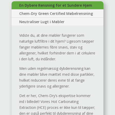
En Dybere Rensning for et Sundere Hjem
Chem-Dry Green Certified Møbelrensning
Neutraliser Lugt i Møbler
Vidste du, at dine møbler fungerer som
naturlige luftfiltre i dit hjem? Ligesom tæpper
fanger møblernes fibre snavs, støv og
allergener, hvilket forhindrer dem i at cirkulere
i den luft, du indånder.
Men uden regelmæssig dybderensning kan
dine møbler blive mættet med disse partikler,
hvilket reducerer deres evne til at fange
yderligere snavs og allergener.
Det er her, Chem-Dry’s ekspertise kommer
ind i billedet! Vores Hot Carbonating
Extraction (HCE) proces er ikke kun til tæpper;
den er også perfekt til dybderensning af dine