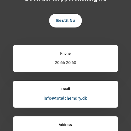
Bestil Nu
Phone
20 66 20 60
Email
info@totalchemdry.dk
Address