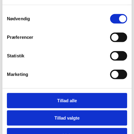
Vores grundige tæpperens fjerner dybtliggende
Samtykkevalg
Nødvendig
snavs og pletter, hvilket efterlader dine tæpper
friske og rene.
Præferencer
Læs Mere
Statistik
Marketing
Tillad alle
Flise og klinke rens
Chem-Dry's patenterede udstyr sikrer jer en
Tillad valgte
effektiv rens af jeres fliser og klinker samt rene
fuger.