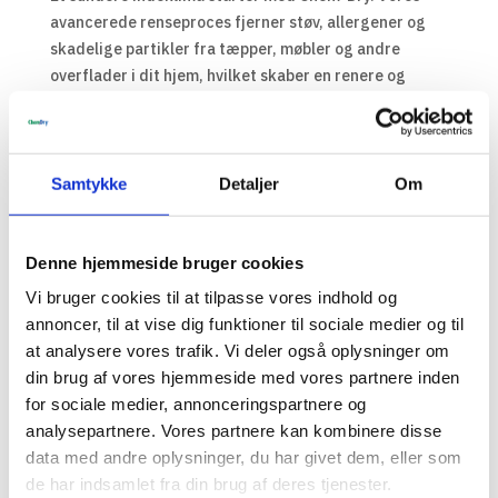
avancerede renseproces fjerner støv, allergener og
skadelige partikler fra tæpper, møbler og andre
overflader i dit hjem, hvilket skaber en renere og
sundere atmosfære.
Samtykke
Detaljer
Om
Denne hjemmeside bruger cookies
Om Total Chem-Dry
Vi bruger cookies til at tilpasse vores indhold og
annoncer, til at vise dig funktioner til sociale medier og til
at analysere vores trafik. Vi deler også oplysninger om
din brug af vores hjemmeside med vores partnere inden
for sociale medier, annonceringspartnere og
analysepartnere. Vores partnere kan kombinere disse
data med andre oplysninger, du har givet dem, eller som
de har indsamlet fra din brug af deres tjenester.
Tæpperens