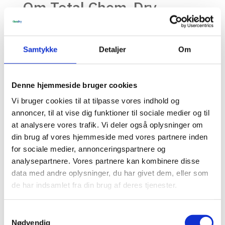
Om Total Chem-Dry
Samtykke
Detaljer
Om
Denne hjemmeside bruger cookies
Tæpperens
Vi bruger cookies til at tilpasse vores indhold og
annoncer, til at vise dig funktioner til sociale medier og til
Vores grundige tæpperens fjerner dybtliggende
at analysere vores trafik. Vi deler også oplysninger om
snavs og pletter, hvilket efterlader dine tæpper
din brug af vores hjemmeside med vores partnere inden
friske og rene.
for sociale medier, annonceringspartnere og
analysepartnere. Vores partnere kan kombinere disse
Læs Mere
data med andre oplysninger, du har givet dem, eller som
de har indsamlet fra din brug af deres tjenester.
Samtykkevalg
Nødvendig