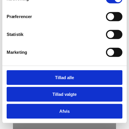
Præferencer
Flise og klinke rens
Statistik
Chem-Dry's patenterede udstyr sikrer jer en
effektiv rens af jeres fliser og klinker samt rene
fuger.
Marketing
Læs Mere
Tillad alle
Tillad valgte
Afvis
Møbelrens